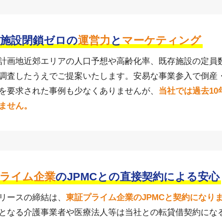
間施設閉鎖ゼロの
運営力
と
マーケティング
計画地近郊エリアの人口予想や高齢化率、既存施設の定員
調査したうえでご提案いたします。安易な事業参入で倒産
を要求された事例も少なくありませんが、
当社では過去1
ません。
ライム企業
のJPMCとの直接契約による安心
リースの締結は、
東証プライム企業のJPMCと契約になり
となる介護事業者や医療法人等は当社との転貸借契約にな