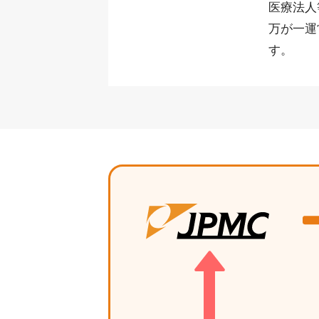
医療法人
万が一運
す。