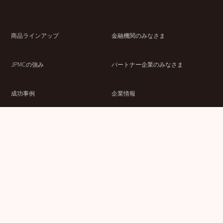
商品ラインアップ
金融機関のみなさま
JPMCの強み
パートナー企業のみなさま
成功事例
企業情報
賃貸経営ラボ
IR情報
セミナー情報
採用情報
ウェブサイト利用条件
個人情報の取扱いにつ
情報セキュリティ基本
いて
方針