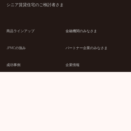
シニア賃貸住宅のご検討者さま
商品ラインアップ
金融機関のみなさま
JPMCの強み
パートナー企業のみなさま
成功事例
企業情報
賃貸経営ラボ
IR情報
セミナー情報
採用情報
ウェブサイト利用条件
個人情報の取扱いにつ
情報セキュリティ基本
いて
方針