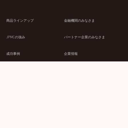
商品ラインアップ
金融機関のみなさま
JPMCの強み
パートナー企業のみなさま
成功事例
企業情報
賃貸経営ラボ
IR情報
セミナー情報
採用情報
ウェブサイト利用条件
個人情報の取扱いにつ
情報セキュリティ基本
いて
方針