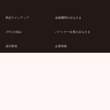
商品ラインアップ
金融機関のみなさま
JPMCの強み
パートナー企業のみなさま
成功事例
企業情報
賃貸経営ラボ
IR情報
セミナー情報
採用情報
ウェブサイト利用条件
個人情報の取扱いにつ
情報セキュリティ基本
いて
方針