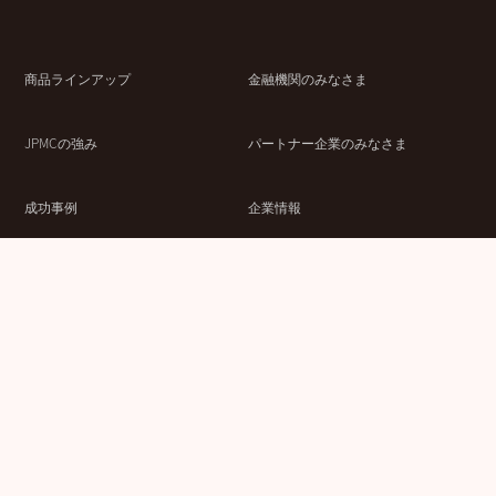
商品ラインアップ
金融機関のみなさま
JPMCの強み
パートナー企業のみなさま
成功事例
企業情報
賃貸経営ラボ
IR情報
セミナー情報
採用情報
ウェブサイト利用条件
個人情報の取扱いにつ
情報セキュリティ基本
いて
方針