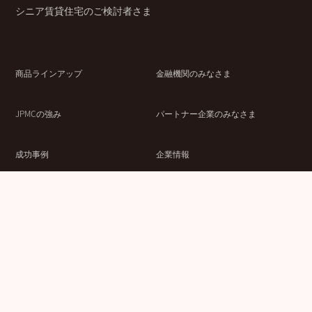
シニア賃貸住宅のご検討者さま
商品ラインアップ
金融機関のみなさま
JPMCの強み
パートナー企業のみなさま
成功事例
企業情報
賃貸経営ラボ
IR情報
セミナー情報
採用情報
ウェブサイト利用条件
個人情報の取扱いにつ
情報セキュリティ基本
いて
方針