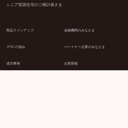
シニア賃貸住宅のご検討者さま
商品ラインアップ
金融機関のみなさま
JPMCの強み
パートナー企業のみなさま
成功事例
企業情報
賃貸経営ラボ
IR情報
セミナー情報
採用情報
ウェブサイト利用条件
個人情報の取扱いにつ
情報セキュリティ基本
いて
方針