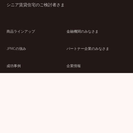
シニア賃貸住宅のご検討者さま
商品ラインアップ
金融機関のみなさま
JPMCの強み
パートナー企業のみなさま
成功事例
企業情報
賃貸経営ラボ
IR情報
セミナー情報
採用情報
ウェブサイト利用条件
個人情報の取扱いにつ
情報セキュリティ基本
いて
方針