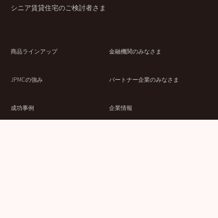
シニア賃貸住宅のご検討者さま
商品ラインアップ
金融機関のみなさま
JPMCの強み
パートナー企業のみなさま
成功事例
企業情報
賃貸経営ラボ
IR情報
セミナー情報
採用情報
ウェブサイト利用条件
個人情報の取扱いにつ
情報セキュリティ基本
いて
方針