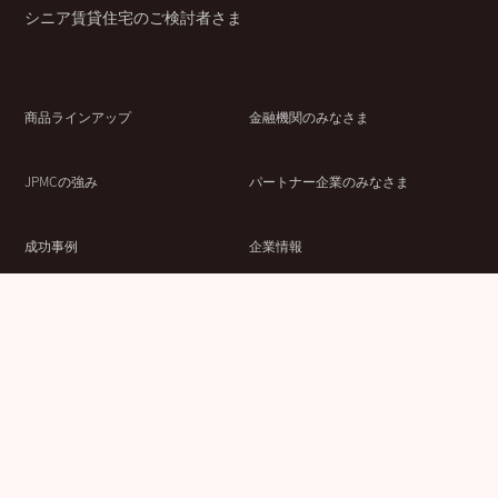
シニア賃貸住宅のご検討者さま
商品ラインアップ
金融機関のみなさま
JPMCの強み
パートナー企業のみなさま
成功事例
企業情報
賃貸経営ラボ
IR情報
セミナー情報
採用情報
ウェブサイト利用条件
個人情報の取扱いにつ
情報セキュリティ基本
いて
方針