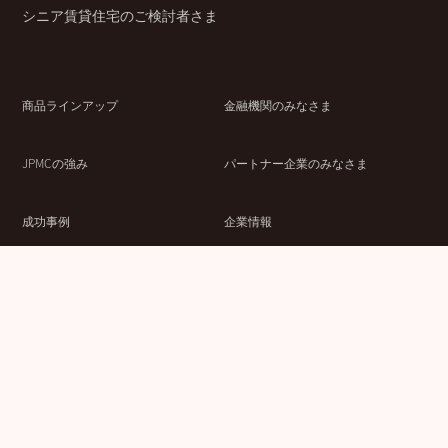
シニア賃貸住宅のご検討者さま
商品ラインアップ
金融機関のみなさま
JPMCの強み
パートナー企業のみなさま
成功事例
企業情報
賃貸経営ラボ
IR情報
セミナー情報
採用情報
ウェブサイト利用条件
個人情報の取扱いにつ
情報セキュリティ基本
いて
方針