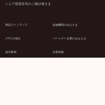
シニア賃貸住宅のご検討者さま
商品ラインアップ
金融機関のみなさま
JPMCの強み
パートナー企業のみなさま
成功事例
企業情報
賃貸経営ラボ
IR情報
セミナー情報
採用情報
ウェブサイト利用条件
個人情報の取扱いにつ
情報セキュリティ基本
いて
方針