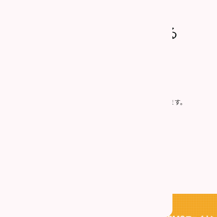
上記内容で問い合わせる
社の「
個人情報の取り扱い
」に同意したものとみなします。
プライバシー保護のため、SSLによって通信を暗号化しています。