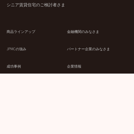
シニア賃貸住宅のご検討者さま
商品ラインアップ
金融機関のみなさま
JPMCの強み
パートナー企業のみなさま
成功事例
企業情報
賃貸経営ラボ
IR情報
セミナー情報
採用情報
ウェブサイト利用条件
個人情報の取扱いにつ
情報セキュリティ基本
いて
方針