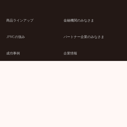
商品ラインアップ
金融機関のみなさま
JPMCの強み
パートナー企業のみなさま
成功事例
企業情報
賃貸経営ラボ
IR情報
セミナー情報
採用情報
ウェブサイト利用条件
個人情報の取扱いにつ
情報セキュリティ基本
いて
方針