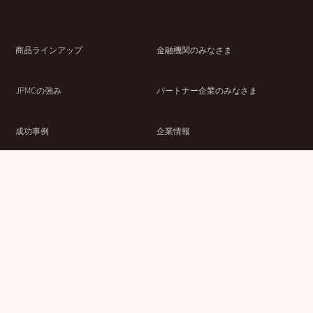
商品ラインアップ
金融機関のみなさま
JPMCの強み
パートナー企業のみなさま
成功事例
企業情報
賃貸経営ラボ
IR情報
セミナー情報
採用情報
ウェブサイト利用条件
個人情報の取扱いにつ
情報セキュリティ基本
いて
方針