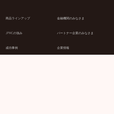
商品ラインアップ
金融機関のみなさま
JPMCの強み
パートナー企業のみなさま
成功事例
企業情報
賃貸経営ラボ
IR情報
セミナー情報
採用情報
ウェブサイト利用条件
個人情報の取扱いにつ
情報セキュリティ基本
いて
方針