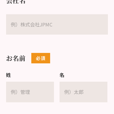
会社名
お名前
姓
名