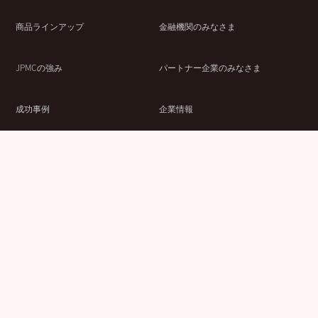
商品ラインアップ
金融機関のみなさま
JPMCの強み
パートナー企業のみなさま
成功事例
企業情報
賃貸経営ラボ
IR情報
セミナー情報
採用情報
ウェブサイト利用条件
個人情報の取扱いにつ
情報セキュリティ基本
いて
方針