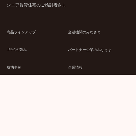
シニア賃貸住宅のご検討者さま
商品ラインアップ
金融機関のみなさま
JPMCの強み
パートナー企業のみなさま
成功事例
企業情報
賃貸経営ラボ
IR情報
セミナー情報
採用情報
ウェブサイト利用条件
個人情報の取扱いにつ
情報セキュリティ基本
いて
方針