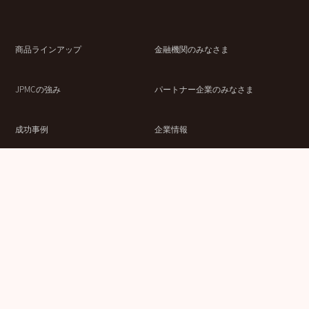
商品ラインアップ
金融機関のみなさま
JPMCの強み
パートナー企業のみなさま
成功事例
企業情報
賃貸経営ラボ
IR情報
セミナー情報
採用情報
ウェブサイト利用条件
個人情報の取扱いにつ
情報セキュリティ基本
いて
方針