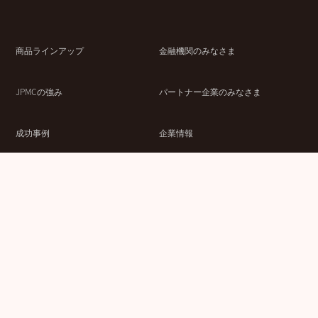
商品ラインアップ
金融機関のみなさま
JPMCの強み
パートナー企業のみなさま
成功事例
企業情報
賃貸経営ラボ
IR情報
セミナー情報
採用情報
ウェブサイト利用条件
個人情報の取扱いにつ
情報セキュリティ基本
いて
方針