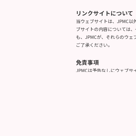
リンクサイトについて
当ウェブサイトは、JPMC
ブサイトの内容については、
も、JPMCが、それらのウ
ご了承ください。
免責事項
JPMCは予告なしにウェブ
いただくことがあります。あ
サイトの運用の中断または中
商標と著作権
商標、サービスマーク、トレ
述も、暗示的、禁反言的ある
ウェブサイトに表示された商
ません。当ウェブサイトに表