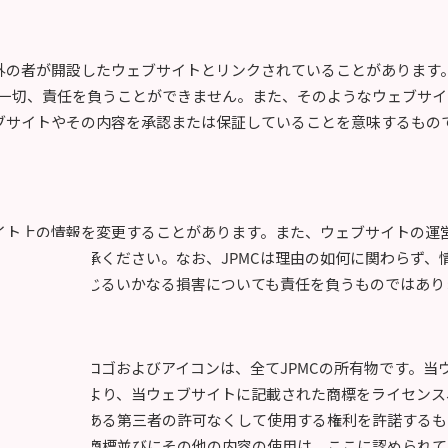
以外の者が開設したウェブサイトとリンクされていることがあります。
一切、責任を負うことができません。また、そのようなウェブサイ
ェブサイトやその内容を承認または保証していることを意味するもの
サイト上の情報を変更することがあります。また、ウェブサイトの運
らかじめご了承ください。なお、JPMCは理由の如何に関わらず、
止によって生じるいかなる損害についても責任を負うものではあり
ードネーム、ロゴおよびアイコンは、全てJPMCの所有物です。当
いはその他により、当ウェブサイトに記載された商標をライセンス、
標の所有者である第三者の許可なくして使用する権利を許諾するも
示されている商標並びにその他の内容の使用は、ここに認められて