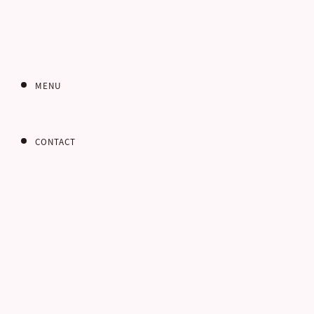
れています。当ウェブサイト
す。ここに特に許可されてい
とは著作権法、意匠権法、プ
あります。
MENU
準拠法および管轄裁判
当ウェブサイトの利用並びに
CONTACT
ます。また、当ウェブサイト
審の専属管轄裁判所とするも