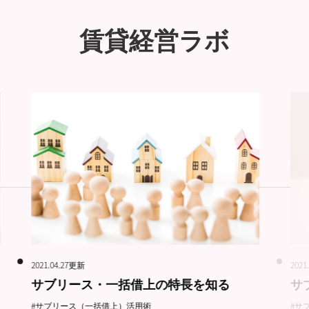
賃貸経営ラボ
2021.04.27更新
2021
サブリース・一括借上の特長を知る
サ
#サブリース（一括借上）活用術
#サ