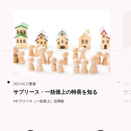
2021.04.27更新
2021
サブリース・一括借上の特長を知る
サ
#サブリース（一括借上）活用術
#サ