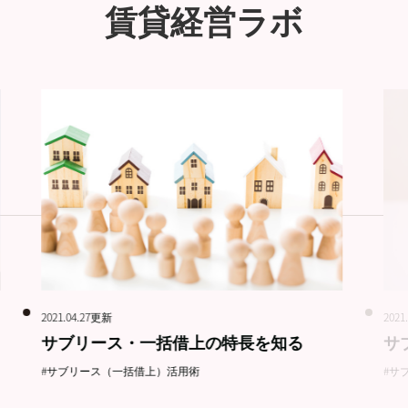
賃貸経営ラボ
2021.04.27更新
2021
サブリース・一括借上の特長を知る
サ
#サブリース（一括借上）活用術
#サ