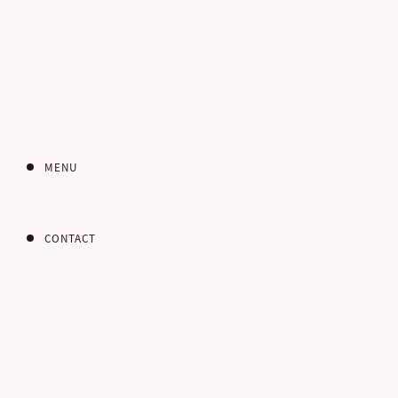
アパート・マンションの内覧
の手間を掛けるか、掛けない
MENU
CONTACT
あ