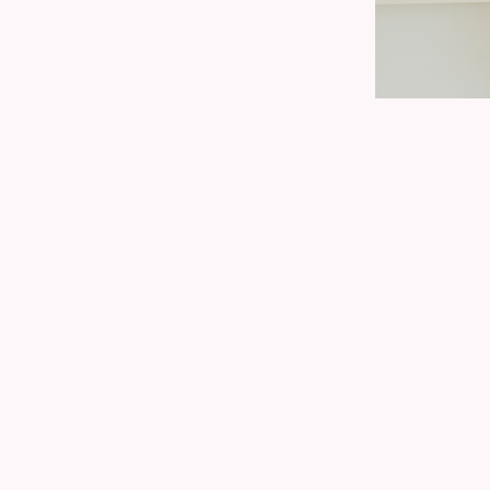
部屋の魅力を最大限
内覧に同行する前の、カウン
入居希望者に伝えられればい
介業者は膨大な量の物件を扱
そこで、どのような営業担当