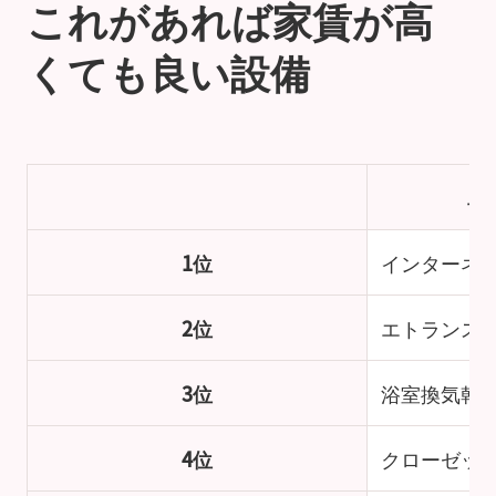
これがあれば家賃が高
くても良い設備
単
1位
インターネ
2位
エトランス
3位
浴室換気乾
4位
クローゼッ