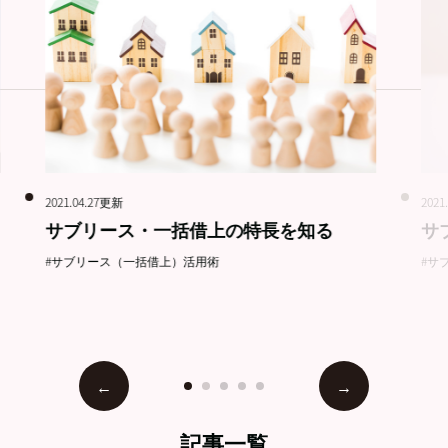
2021.04.27更新
2021
サブリース・一括借上の特長を知る
サ
#サブリース（一括借上）活用術
#サ
記事一覧