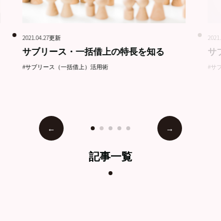
2021.04.27更新
2021
サブリース・一括借上の特長を知る
サ
#サブリース（一括借上）活用術
#サ
記事一覧