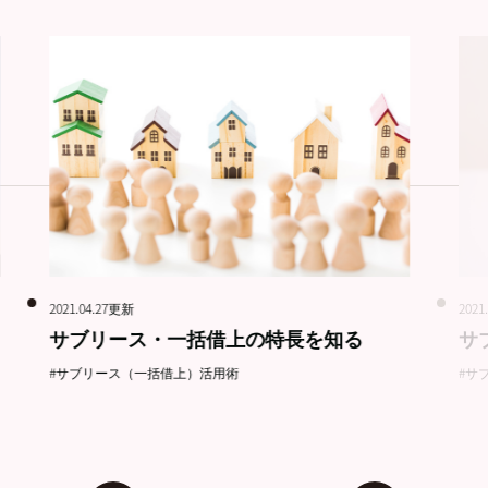
2021.04.27更新
2021
サブリース・一括借上の特長を知る
サ
#サブリース（一括借上）活用術
#サ