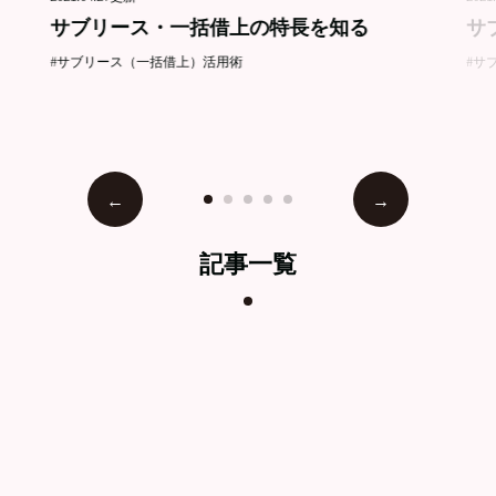
サブリース・一括借上の特長を知る
サ
#サブリース（一括借上）活用術
#サ
記事一覧