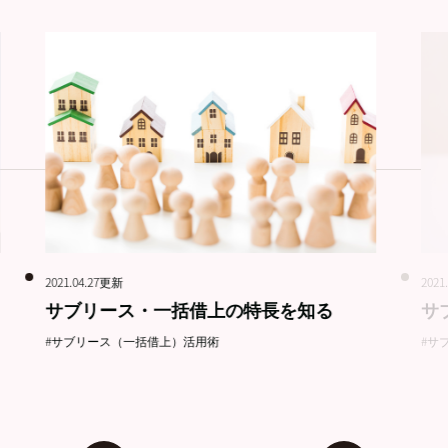
2021.04.27更新
2021
サブリース・一括借上の特長を知る
サ
#サブリース（一括借上）活用術
#サ