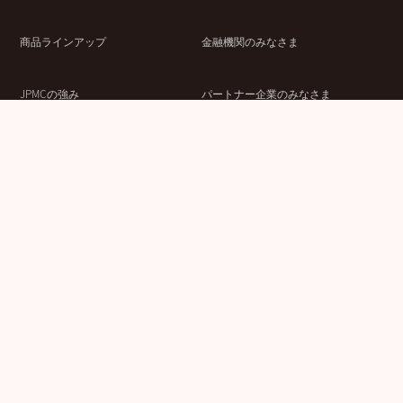
商品ラインアップ
金融機関のみなさま
JPMCの強み
パートナー企業のみなさま
成功事例
企業情報
賃貸経営ラボ
IR情報
セミナー情報
採用情報
ウェブサイト利用条件
個人情報の取扱いにつ
情報セキュリティ基本
いて
方針