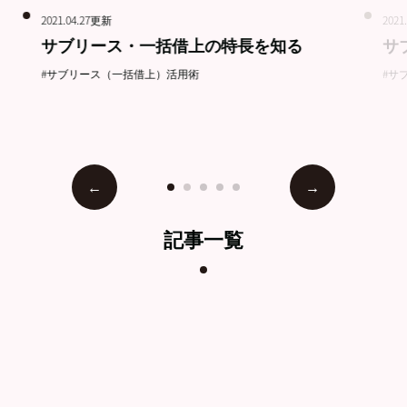
2021.04.27更新
2021
サブリース・一括借上の特長を知る
サ
#サブリース（一括借上）活用術
#サ
記事一覧