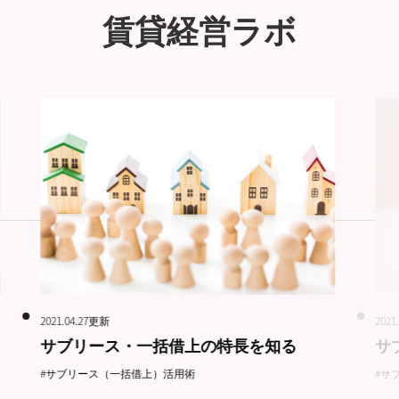
賃貸経営ラボ
2021.04.27更新
2021
サブリース・一括借上の特長を知る
サ
#サブリース（一括借上）活用術
#サ