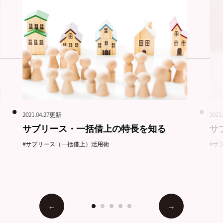
2021.04.27更新
2021
サブリース・一括借上の特長を知る
サ
#サブリース（一括借上）活用術
#サ