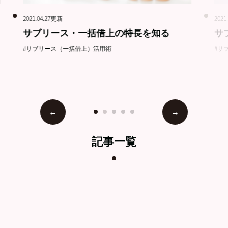
2021.04.27更新
2021
サブリース・一括借上の特長を知る
サ
#サブリース（一括借上）活用術
#サ
記事一覧