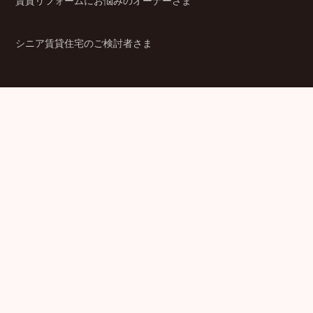
シニア賃貸住宅のご検討者さま
商品ラインアップ
金融機関のみなさま
JPMCの強み
パートナー企業のみなさま
成功事例
企業情報
賃貸経営ラボ
IR情報
セミナー情報
採用情報