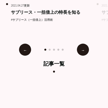
2021.04.27更新
2021
サブリース・一括借上の特長を知る
サ
#サブリース（一括借上）活用術
#サ
記事一覧