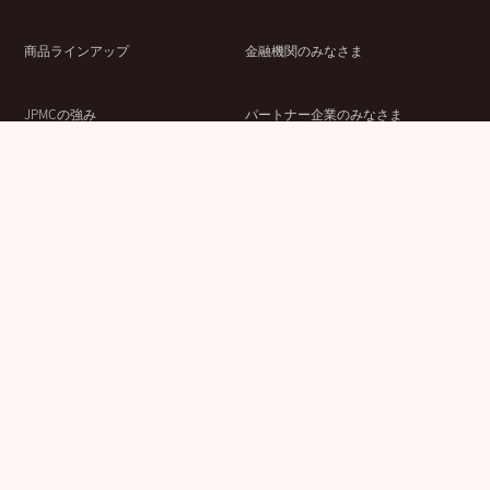
商品ラインアップ
金融機関のみなさま
JPMCの強み
パートナー企業のみなさま
成功事例
企業情報
賃貸経営ラボ
IR情報
セミナー情報
採用情報
ウェブサイト利用条件
個人情報の取扱いにつ
情報セキュリティ基本
いて
方針