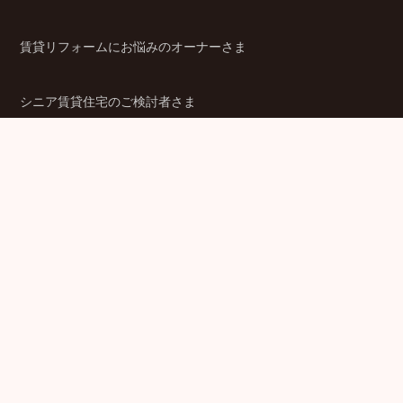
賃貸リフォームにお悩みのオーナーさま
シニア賃貸住宅のご検討者さま
商品ラインアップ
金融機関のみなさま
JPMCの強み
パートナー企業のみなさま
成功事例
企業情報
賃貸経営ラボ
IR情報
セミナー情報
採用情報