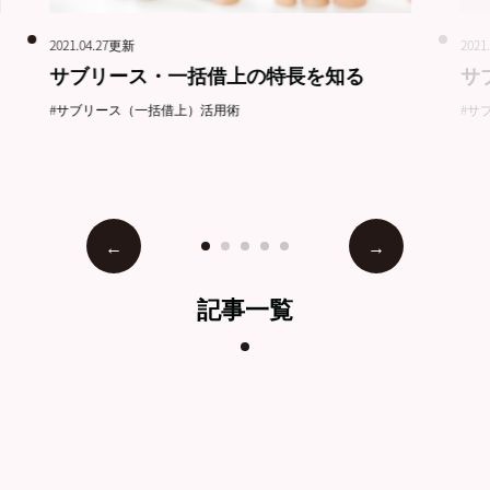
2021.04.27更新
2021
サブリース・一括借上の特長を知る
サ
#サブリース（一括借上）活用術
#サ
記事一覧