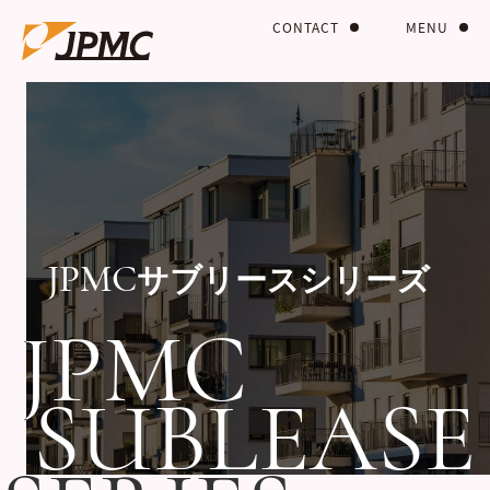
CONTACT
MENU
サブリースシリーズ
JPMC
JPMC
JPMC
SUBLEASE
SUBLEASE