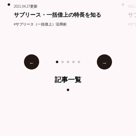
2021.04.27更新
2021
サブリース・一括借上の特長を知る
サ
#サブリース（一括借上）活用術
#サ
記事一覧