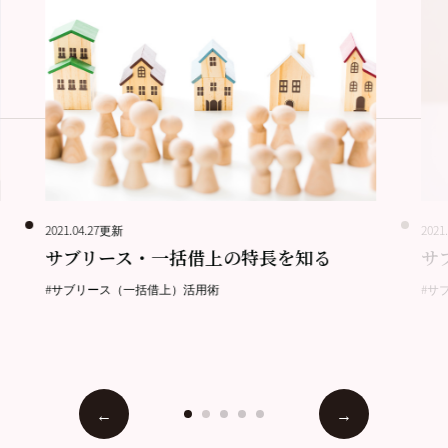
2021.04.27更新
2021
サブリース・一括借上の特長を知る
サ
#サブリース（一括借上）活用術
#サ