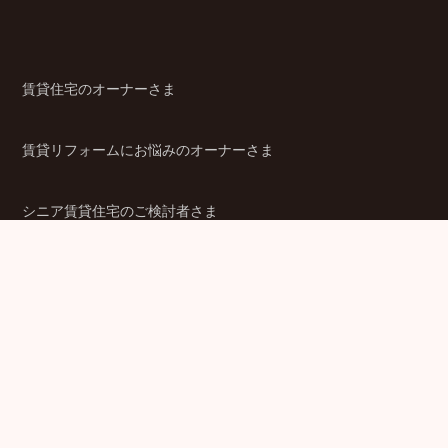
賃貸住宅のオーナーさま
賃貸リフォームにお悩みのオーナーさま
シニア賃貸住宅のご検討者さま
商品ラインアップ
金融機関のみなさま
JPMCの強み
パートナー企業のみなさま
成功事例
企業情報