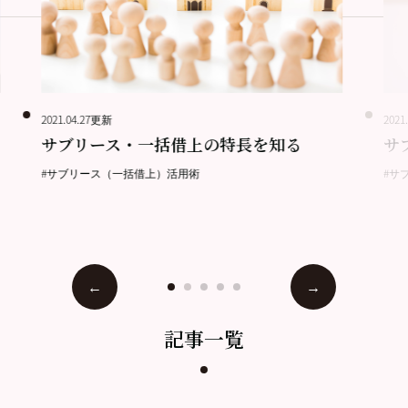
2021.04.27更新
2021
サブリース・一括借上の特長を知る
サ
#サブリース（一括借上）活用術
#サ
記事一覧