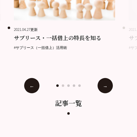
2021.04.27更新
2021
サブリース・一括借上の特長を知る
サ
#サブリース（一括借上）活用術
#サ
記事一覧