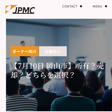
CONTACT
MENU
オーナー向け
企業向け
【7月10日 岡山市】所有？売
却？どちらを選択？