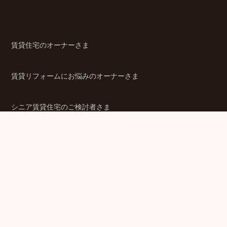
賃貸住宅のオーナーさま
賃貸リフォームにお悩みのオーナーさま
シニア賃貸住宅のご検討者さま
商品ラインアップ
金融機関のみなさま
JPMCの強み
パートナー企業のみなさま
成功事例
企業情報