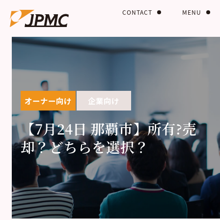
CONTACT
MENU
オーナー向け
企業向け
【7月24日 那覇市】所有?売
却？どちらを選択？