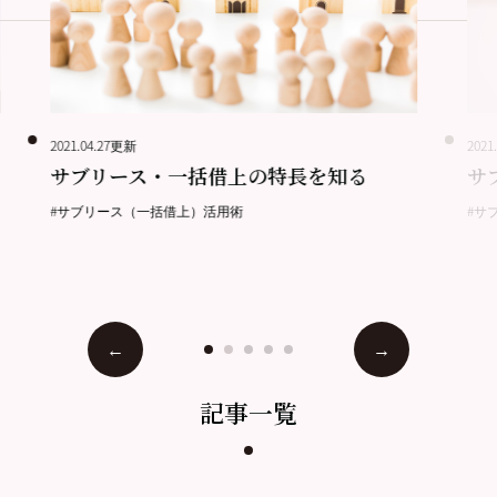
2021.04.27更新
2021
サブリース・一括借上の特長を知る
サ
#サブリース（一括借上）活用術
#サ
記事一覧