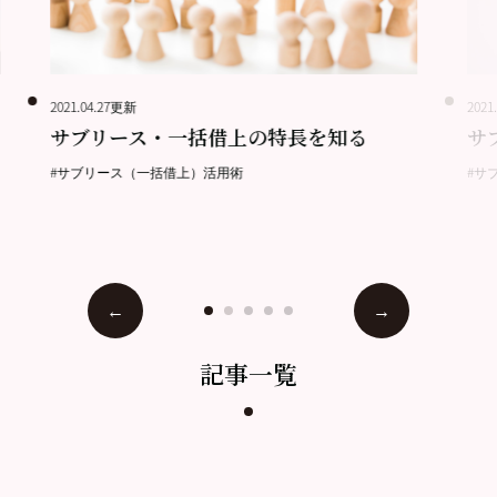
2021.04.27更新
2021
サブリース・一括借上の特長を知る
サ
#サブリース（一括借上）活用術
#サ
記事一覧