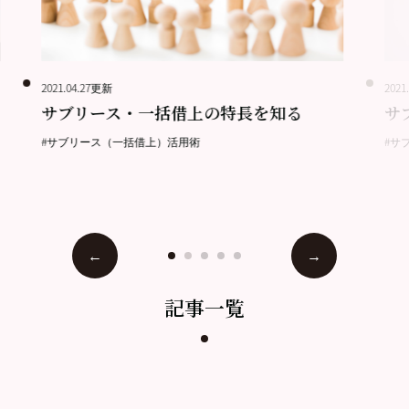
2021.04.27更新
2021
サブリース・一括借上の特長を知る
サ
#サブリース（一括借上）活用術
#サ
記事一覧