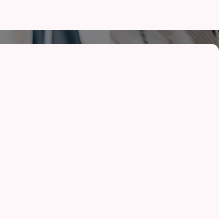
オ
01
ム
成功事例