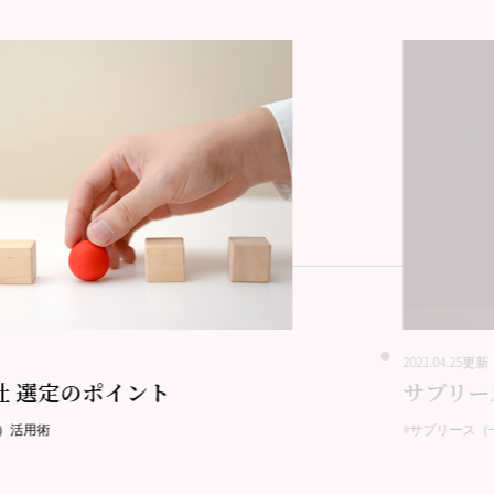
2021.04.25更新
社 選定のポイント
サブリー
）活用術
#サブリース（