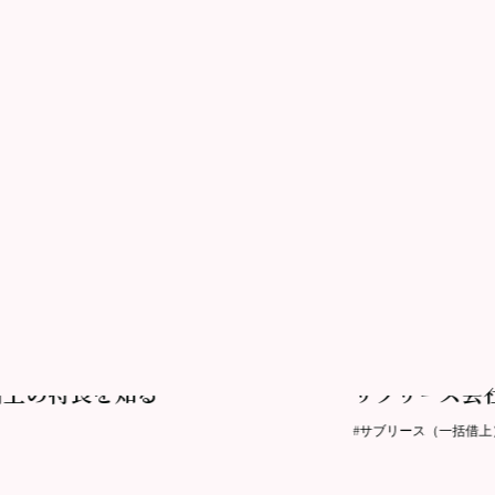
2021.04.27更新
借上の特長を知る
サブリース会
#サブリース（一括借上