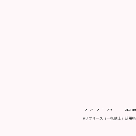
2021.04.27更新
サブリース・一括
#サブリース（一括借上）活用術