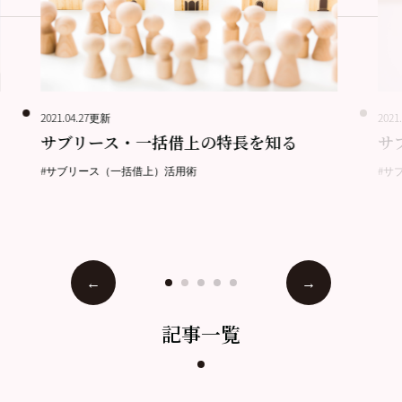
2021.04.27更新
2021
サブリース・一括借上の特長を知る
サ
#サブリース（一括借上）活用術
#サ
記事一覧