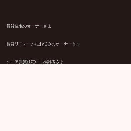
賃貸住宅のオーナーさま
賃貸リフォームにお悩みのオーナーさま
シニア賃貸住宅のご検討者さま
商品ラインアップ
金融機関のみなさま
JPMCの強み
パートナー企業のみなさま
成功事例
企業情報