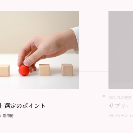
2021.04.25更新
社 選定のポイント
サブリー
）活用術
#サブリース（