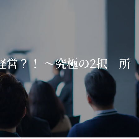
経営？！ ～究極の2択 所