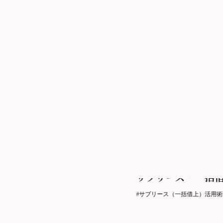
2021.04.27更新
サブリース・一括
#サブリース（一括借上）活用術