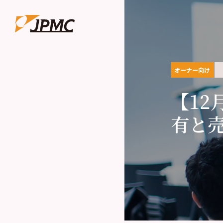
オーナー向け
【12
有と