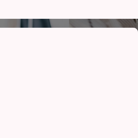
オ
01
ム
成功事例