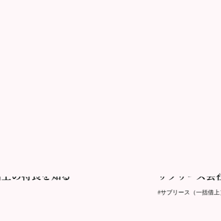
2021.04.27更新
借上の特長を知る
サブリース会
#サブリース（一括借上