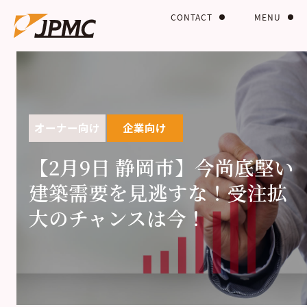
CONTACT
MENU
オーナー向け
企業向け
【2月9日 静岡市】今尚底堅い
建築需要を見逃すな！受注拡
大のチャンスは今！