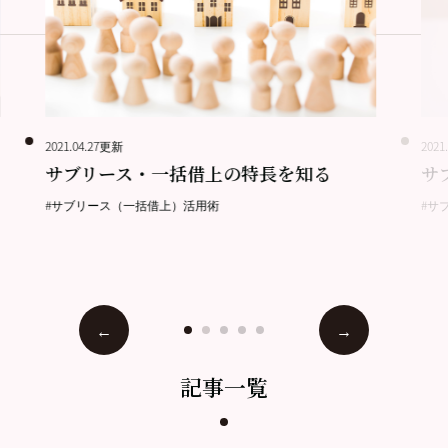
2021.04.27更新
2021
サブリース・一括借上の特長を知る
サ
#サブリース（一括借上）活用術
#サ
記事一覧