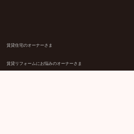
賃貸住宅のオーナーさま
賃貸リフォームにお悩みのオーナーさま
シニア賃貸住宅のご検討者さま
商品ラインアップ
金融機関のみなさま
JPMCの強み
パートナー企業のみなさま